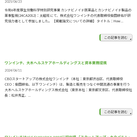
2025/06/23
令和6年度厚生労働科学特別研究事業 カンナビノイド医薬品とカンナビノイド製品の
薬事監視(24CA2012)：太組班 にて、株式会社ワンインチの代表取締役柴田耕佑が研
究協力者として参加しました。 【掲載論文についての詳細】 タイトル：How …
この記事を読む
ワンインチ、大木ヘルスケアホールディングスと資本業務提携
2024/06/11
CBDスタートアップの株式会社ワンインチ（本社：東京都渋谷区、代表取締役
CEO：柴田耕佑、以下 ワンインチ）は、製造と販売をつなぐ中間流通の事業を行う
大木ヘルスケアホールディングス株式会社（東京本社：東京都文京区、代表取締役社
長：松井秀正、…
この記事を読む