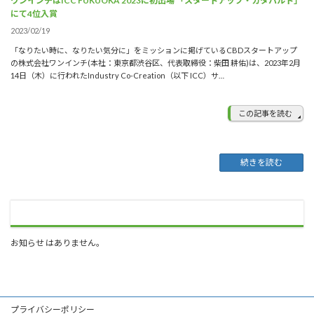
ワンインチはICC FUKUOKA 2023に初出場 「スタートアップ・カタパルト」
にて4位入賞
2023/02/19
「なりたい時に、なりたい気分に」をミッションに掲げているCBDスタートアップ
の株式会社ワンインチ(本社：東京都渋谷区、代表取締役：柴田 耕佑)は、2023年2月
14日（木）に行われたIndustry Co-Creation（以下 ICC）サ…
この記事を読む
続きを読む
お知らせ はありません。
プライバシーポリシー