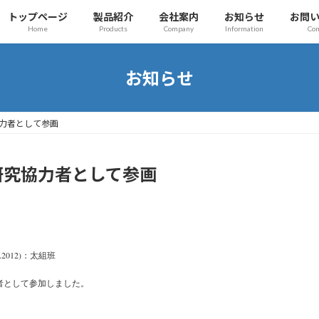
トップページ
製品紹介
会社案内
お知らせ
お問
Home
Products
Company
Information
Con
お知らせ
力者として参画
研究協力者として参画
2012)
：太組班
者として参加しました。