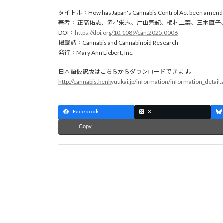
タイトル：How has Japan's Cannabis Control Act been amend
著者： 正高佑志、赤星栄志、片山宗紀、梅村二葉、三木直
DOI：
https://doi.org/10.1089/can.2025.0006
掲載誌：Cannabis and Cannabinoid Research
発行：Mary Ann Liebert, Inc.
日本語仮訳版はこちらからダウンロードできます。
http://cannabis.kenkyuukai.jp/information/information_detai
Facebook
X
Copy
ワンインチ、大木ヘル
2024年6月11日