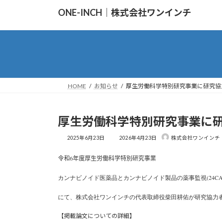
コ
ナ
ONE-INCH｜株式会社ワンインチ
ン
ビ
テ
ゲ
ン
ー
ツ
シ
へ
ョ
ス
ン
キ
に
ッ
移
プ
動
HOME
お知らせ
厚生労働科学特別研究事業に研究協
厚生労働科学特別研究事業に
最
2025年6月23日
2026年4月23日
株式会社ワンインチ
終
更
令和6年度厚生労働科学特別研究事業
新
日
時
カンナビノイド医薬品とカンナビノイド製品の薬事監視
(
24CA
:
にて、株式会社ワンインチの代表取締役柴田耕佑が研究協力
【掲載論文についての詳細】