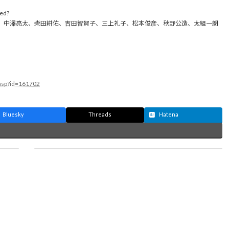
ed?
子、中澤亮太、柴田耕佑、吉田智賀子、三上礼子、松本俊彦、秋野公造、太組一朗
l.asp?id=161702
Bluesky
Threads
Hatena
スケアホールディングスと資本業務提携
日用品化粧品新聞に掲載されました。
2026年3月9日