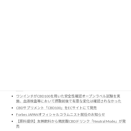
CBDに関する法人向け有料業界レポートの提供を開始しました
日用品化粧品新聞に掲載されました。
厚生労働科学特別研究事業に研究協力者として参画
ワンインチ、大木ヘルスケアホールディングスと資本業務提携
ワンインチはICC FUKUOKA 2023に初出場 「スタートアップ・カタパ
ルト」にて4位入賞
ワンインチの実施した安全性試験の論文が「薬理と治療（2023年51巻
1号）」に掲載
ワンインチのCBD100臨床試験データの結果を20回日本機能性食品医
用学会にて発表しました。
ワンインチが味覚糖㈱製造のCBDグミのクラファンを開始、史上最大
サポーター数で終了
ワンインチがテレ東Bizにて取材されました。
NHK首都圏ナビWEBリポートにて㈱ワンインチの代表が取材されまし
た。
ワンインチがCBD100を⽤いた安全性確認オープンラベル試験を実
施、血液検査等において摂取前後で有意な変化は確認されなかった
CBDサプリメント「CBD100」をECサイトにて発売
Forbes JAPANオフィシャルコラムニスト就任のお知らせ
【原料提供】友桝飲料から微炭酸CBDドリンク「Neutral Mode」が発
売