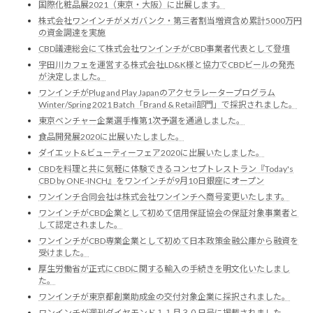
国際化粧品展2021（東京・大阪）に出展します。
株式会社ワンインチがメガバンク・第三者割当増資含め累計5000万円
の資金調達を実施
CBD議連総会にて株式会社ワンインチがCBD事業者代表として登壇
宇田川カフェを運営する株式会社LD&K様と協力でCBDビールの発売
が決定しました。
ワンインチがPlug and Play Japanのアクセラレータープログラム
Winter/Spring 2021 Batch「Brand & Retail部門」で採択されました。
東京ベンチャー企業選手権第1次予選を通過しました。
食品開発展2020に出展いたしました。
ダイエット&ビューティーフェア2020に出展いたしました。
CBDを料理と共に気軽に体験できるコンセプトレストラン『Today's
CBD by ONE-INCH』をワンインチが9⽉10⽇銀座にオープン
ワンインチ合同会社は株式会社ワンインチへ商号変更いたします。
ワンインチがCBD企業として初めて信用保証協会の保証対象事業者と
して認定されました。
ワンインチがCBD専業企業として初めて日本政策金融公庫から融資を
受けました。
厚生労働省が正式にCBDに関する輸入の手続きを明文化いたしまし
た。
ワンインチが東京都創業助成金の交付対象企業に採択されました。
ワンインチが週刊ダイヤモンド１１月３０日号に掲載されました。