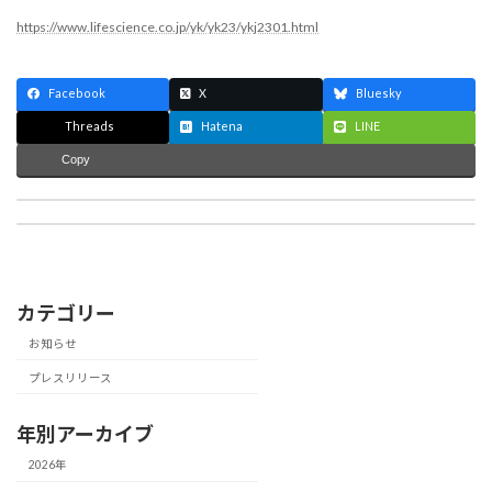
https://www.lifescience.co.jp/yk/yk23/ykj2301.html
Facebook
X
Bluesky
Threads
Hatena
LINE
Copy
ワンインチのCBD100臨床試験データの結果を20回日本機能性食品医用学会にて発表しました。
ワンインチはICC FUKUOKA 2023に初出場 「スタートアップ・カタパルト」にて4位入賞
2022年12月15日
2023年2月19日
カテゴリー
お知らせ
プレスリリース
年別アーカイブ
2026年