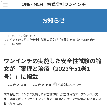
コ
ナ
ONE-INCH｜株式会社ワンインチ
ン
ビ
テ
ゲ
ン
ー
ツ
シ
お知らせ
へ
ョ
ス
ン
キ
に
ッ
移
HOME
お知らせ
プ
動
ワンインチの実施した安全性試験の論文が「薬理と治療（2023年51巻1
号）」に掲載
ワンインチの実施した安全性試験の論
文が「薬理と治療（2023年51巻1
号）」に掲載
最
2023年1月19日
2023年2月19日
株式会社ワンインチ
終
更
株式会社ワンインチが実施した安全性試験（安全性確認オープンラベル試
新
日
験）の論文がライフサイエンス出版の「薬理と治療」の2023年51巻1号に掲
時
載されました。
: