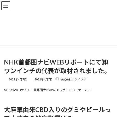
コ
ナ
ONE-INCH｜株式会社ワンインチ
ン
ビ
テ
ゲ
ン
ー
ツ
シ
お知らせ
へ
ョ
ス
ン
キ
に
ッ
移
HOME
お知らせ
プ
動
NHK首都圏ナビWEBリポートにて㈱ワンインチの代表が取材されました。
NHK首都圏ナビWEBリポートにて㈱
ワンインチの代表が取材されました。
最
2022年4月7日
2022年4月7日
株式会社ワンインチ
終
更
NHKのWEBサイト・首都圏ナビのWEBリポートコーナーにて
新
日
時
:
大麻草由来CBD入りのグミやビールっ