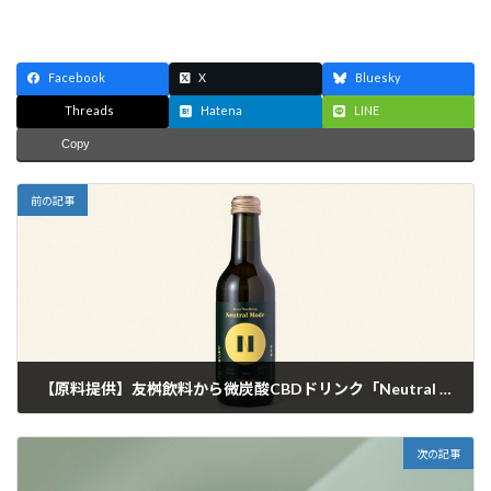
Facebook
X
Bluesky
Threads
Hatena
LINE
Copy
前の記事
【原料提供】友桝飲料から微炭酸CBDドリンク「Neutral Mode」が発売
2021年11月4日
次の記事