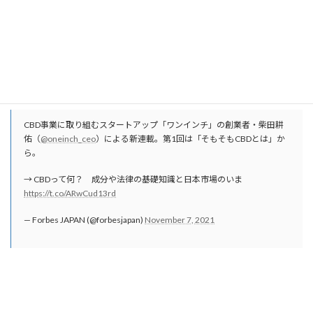
第1回の記事は「
CBDって何？ 成分や法律の基礎知識と日本市場のいま
」で
す。
詳しくは掲載記事、Forbes JAPANのホームページをご覧ください。
▼Forbes JAPAN（2021年11月7日）
CBD事業に取り組むスタートアップ「ワンインチ」の創業者・柴田耕
佑（
@oneinch_ceo
）による新連載。第1回は「そもそもCBDとは」か
ら。
→ CBDって何？ 成分や法律の基礎知識と日本市場のいま
https://t.co/ARwCud13rd
— Forbes JAPAN (@forbesjapan)
November 7, 2021