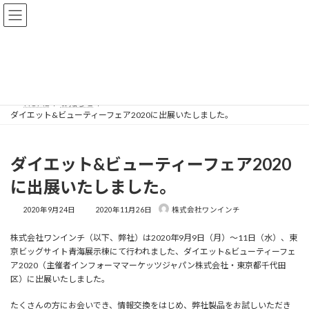
コ
ナ
ONE-INCH｜株式会社ワンインチ
ン
ビ
テ
ゲ
ン
ー
ツ
シ
お知らせ
へ
ョ
ス
ン
キ
に
ッ
移
HOME
お知らせ
プ
動
ダイエット&ビューティーフェア2020に出展いたしました。
ダイエット&ビューティーフェア2020
に出展いたしました。
最
2020年9月24日
2020年11月26日
株式会社ワンインチ
終
更
株式会社ワンインチ（以下、弊社）は2020年9月9日（月）～11日（水）、東
新
日
京ビッグサイト青海展示棟にて行われました、ダイエット&ビューティーフェ
時
ア2020（主催者インフォーママーケッツジャパン株式会社・東京都千代田
:
区）に出展いたしました。
たくさんの方にお会いでき、情報交換をはじめ、弊社製品をお試しいただき