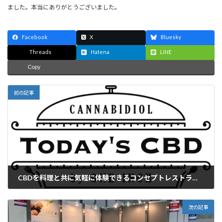
ました。本当にありがとうございました。
Facebook
X
Bluesky
Threads
Hatena
LINE
Copy
前の記事
CBDを料理と共に気軽に体験できるコンセプトレストラン『Today's CBD by ONE-INCH』をワンインチが9⽉10⽇銀座にオープン
2020年9月10日
次の記事